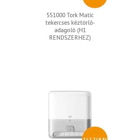
551000 Tork Matic
tekercses kéztörlő-
adagoló (H1
RENDSZERHEZ)
142 748 Ft