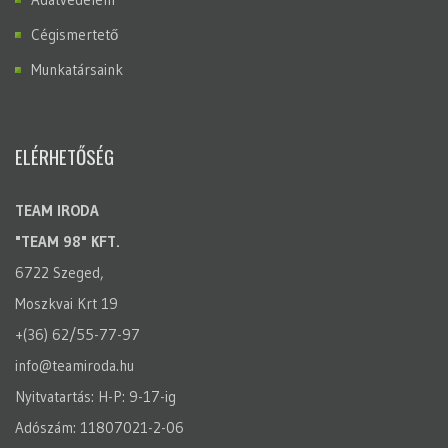
Cégismertető
Munkatársaink
ELÉRHETŐSÉG
TEAM IRODA
"TEAM 98" KFT.
6722 Szeged,
Moszkvai Krt 19
+(36) 62/55-77-97
info@teamiroda.hu
Nyitvatartás: H-P: 9-17-ig
Adószám: 11807021-2-06