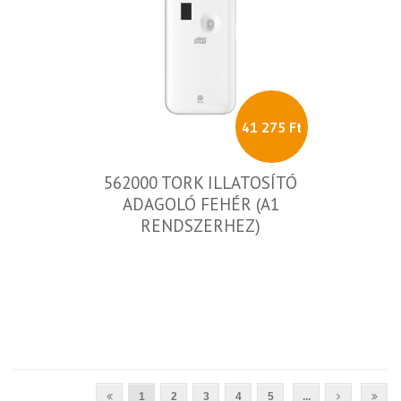
41 275 Ft
562000 TORK ILLATOSÍTÓ
ADAGOLÓ FEHÉR (A1
RENDSZERHEZ)
1
2
3
4
5
...