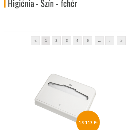
Higiénia - Szín - fehér
1
2
3
4
5
...
15 113 Ft