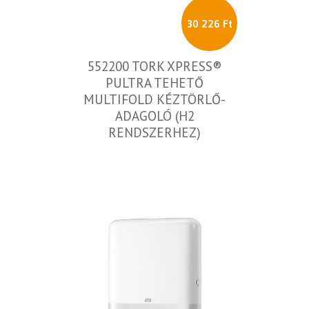
30 226 Ft
552200 TORK XPRESS®
PULTRA TEHETŐ
MULTIFOLD KÉZTÖRLŐ-
ADAGOLÓ (H2
RENDSZERHEZ)