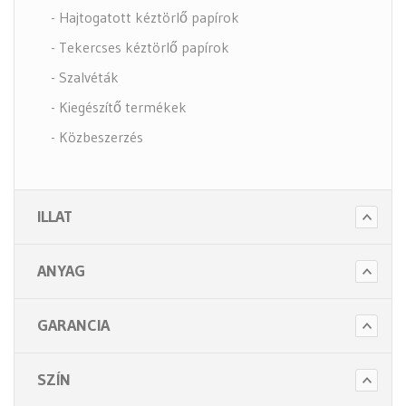
- Hajtogatott kéztörlő papírok
- Tekercses kéztörlő papírok
- Szalvéták
- Kiegészítő termékek
- Közbeszerzés
- Szappanok és kézápolás
- Fertőtlenítő szappanok
ILLAT
- Törlő és tisztító papírok
- Illatosítók légfrissítők
ANYAG
- Hulladék gyűjtők
- Intim betét gyűjtők
GARANCIA
- Beteg ápolás
- Toalett papírok
SZÍN