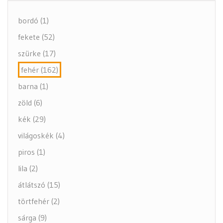
Kiegészítők (5 alkategória)
bordó (1)
fekete (52)
szürke (17)
fehér (162)
barna (1)
zöld (6)
kék (29)
világoskék (4)
piros (1)
lila (2)
átlátszó (15)
törtfehér (2)
sárga (9)