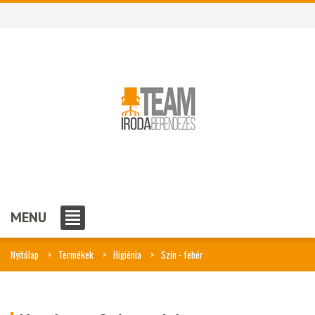
MENU
Nyitólap
Termékek
Higiénia
Szín - fehér