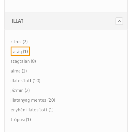
- Szappanok és kézápolás
- Fertőtlenítő szappanok
ILLAT
- Törlő és tisztító papírok
- Illatosítók légfrissítők
citrus (2)
- Hulladék gyűjtők
virág (1)
- Intim betét gyűjtők
szagtalan (8)
- Beteg ápolás
alma (1)
- Toalett papírok
illatosított (10)
Kiegészítők (5 alkategória)
jázmin (2)
illatanyag mentes (20)
enyhén illatosított (1)
trópusi (1)