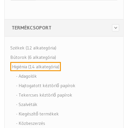
TERMÉKCSOPORT
Székek (12 alkategória)
Bútorok (6 alkategória)
Higiénia (14 alkategória)
- Adagolók
- Hajtogatott kéztörlő papírok
- Tekercses kéztörlő papírok
- Szalvéták
- Kiegészítő termékek
- Közbeszerzés