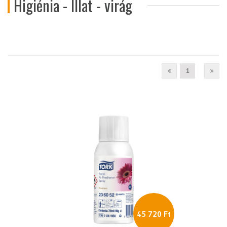
Higiénia - Illat - virág
1
45 720 Ft