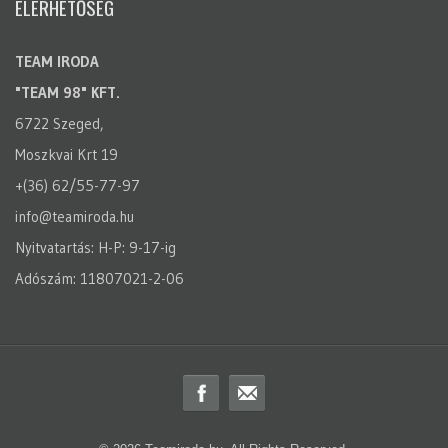
ELÉRHETŐSÉG
TEAM IRODA
"TEAM 98" KFT.
6722 Szeged,
Moszkvai Krt 19
+(36) 62/55-77-97
info@teamiroda.hu
Nyitvatartás: H-P: 9-17-ig
Adószám: 11807021-2-06