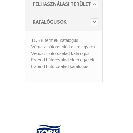
FELHASZNÁLÁSI TERÜLET
KATALÓGUSOK
TORK termék katalógus
Vénusz bútorcsalád elemjegyzék
Vénusz bútorcsalád katalógus
Extend bútorcsalád elemjegyzék
Extend bútorcsalád katalógus