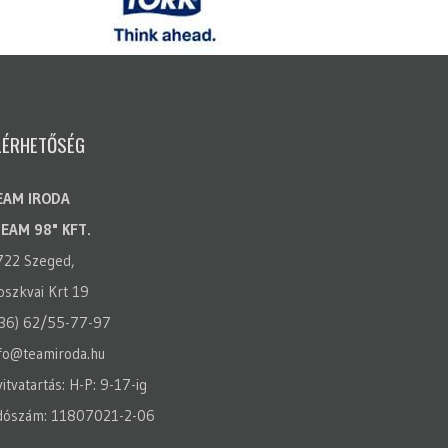
LÉRHETŐSÉG
EAM IRODA
TEAM 98" KFT.
722 Szeged,
szkvai Krt 19
(36) 62/55-77-97
fo@teamiroda.hu
itvatartás: H-P: 9-17-ig
dószám: 11807021-2-06