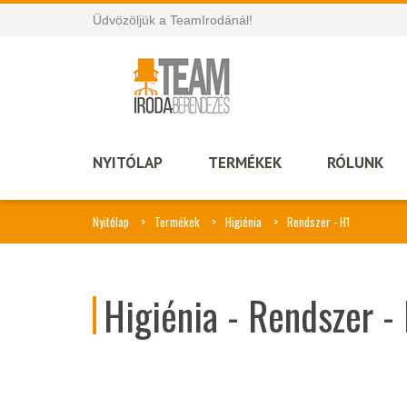
Üdvözöljük a TeamIrodánál!
NYITÓLAP
TERMÉKEK
RÓLUNK
Nyitólap
Termékek
Higiénia
Rendszer - H1
Higiénia - Rendszer -