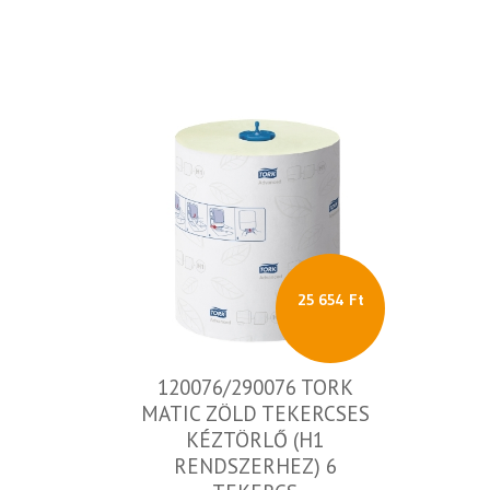
25 654 Ft
120076/290076 TORK
MATIC ZÖLD TEKERCSES
KÉZTÖRLŐ (H1
RENDSZERHEZ) 6