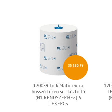
35 560 Ft
120059 Tork Matic extra
120
hosszú tekercses kéztörlő
T
(H1 RENDSZERHEZ) 6
(
TEKERCS