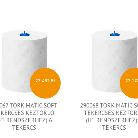
27 432 Ft
27 17
067 TORK MATIC SOFT
290068 TORK MATIC 
EKERCSES KÉZTÖRLŐ
TEKERCSES KÉZTÖR
H1 RENDSZERHEZ) 6
(H1 RENDSZERHEZ)
TEKERCS
TEKERCS