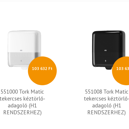
103 632 Ft
103 63
551000 Tork Matic
551008 Tork Matic
tekercses kéztörlő-
tekercses kéztörlő
adagoló (H1
adagoló (H1
RENDSZERHEZ)
RENDSZERHEZ)