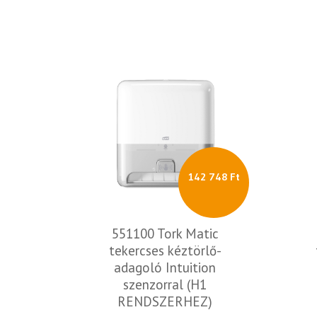
142 748 Ft
551100 Tork Matic
tekercses kéztörlő-
adagoló Intuition
szenzorral (H1
RENDSZERHEZ)