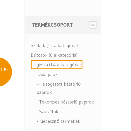
TERMÉKCSOPORT
Székek (12 alkategória)
Bútorok (6 alkategória)
Higiénia (14 alkategória)
2 Ft
- Adagolók
- Hajtogatott kéztörlő
papírok
-
- Tekercses kéztörlő papírok
- Szalvéták
- Kiegészítő termékek
- Közbeszerzés