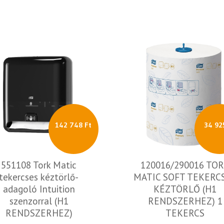
142 748 Ft
34 92
551108 Tork Matic
120016/290016 TO
tekercses kéztörlő-
MATIC SOFT TEKERC
adagoló Intuition
KÉZTÖRLŐ (H1
szenzorral (H1
RENDSZERHEZ) 1
RENDSZERHEZ)
TEKERCS