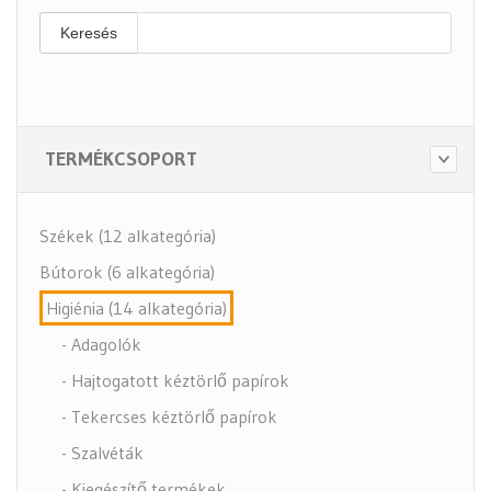
Keresés
TERMÉKCSOPORT
Székek (12 alkategória)
Bútorok (6 alkategória)
Higiénia (14 alkategória)
- Adagolók
- Hajtogatott kéztörlő papírok
- Tekercses kéztörlő papírok
- Szalvéták
- Kiegészítő termékek