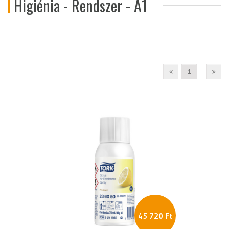
Higiénia - Rendszer - A1
1
45 720 Ft