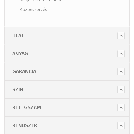
- Közbeszerzés
- Szappanok és kézápolás
- Fertőtlenítő szappanok
ILLAT
- Törlő és tisztító papírok
- Illatosítók légfrissítők
ANYAG
- Hulladék gyűjtők
- Intim betét gyűjtők
GARANCIA
- Beteg ápolás
- Toalett papírok
SZÍN
Kiegészítők (5 alkategória)
RÉTEGSZÁM
RENDSZER