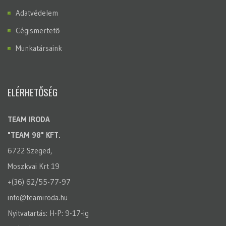
Adatvédelem
Cégismertető
Munkatársaink
ELÉRHETŐSÉG
TEAM IRODA
"TEAM 98" KFT.
6722 Szeged,
Moszkvai Krt 19
+(36) 62/55-77-97
info@teamiroda.hu
Nyitvatartás: H-P: 9-17-ig