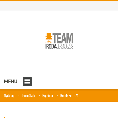
MENU
Nyitólap
Termékek
Higiénia
Rendszer - A1