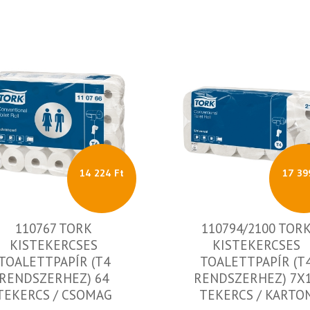
14 224 Ft
17 39
110767 TORK
110794/2100 TOR
KISTEKERCSES
KISTEKERCSES
TOALETTPAPÍR (T4
TOALETTPAPÍR (T
RENDSZERHEZ) 64
RENDSZERHEZ) 7X
TEKERCS / CSOMAG
TEKERCS / KARTO