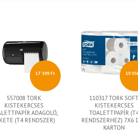
17 399 Ft
19 05
557008 TORK
110317 TORK SOF
KISTEKERCSES
KISTEKERCSES
LETTPAPÍR ADAGOLÓ,
TOALETTPAPÍR (T
KETE (T4 RENDSZER)
RENDSZERHEZ) 7X6 D
KARTON