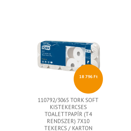
18 796 Ft
110792/3065 TORK SOFT
KISTEKERCSES
TOALETTPAPÍR (T4
RENDSZER) 7X10
TEKERCS / KARTON