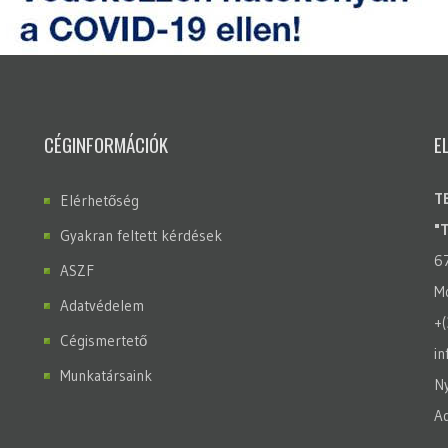
CÉGINFORMÁCIÓK
E
T
Elérhetőség
"
Gyakran feltett kérdések
6
ASZF
Mo
Adatvédelem
+
Cégismertető
in
Munkatársaink
Ny
A