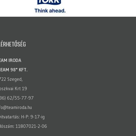
LÉRHETŐSÉG
EAM IRODA
TEAM 98" KFT.
722 Szeged,
szkvai Krt 19
(36) 62/55-77-97
fo@teamiroda.hu
itvatartás: H-P: 9-17-ig
dószám: 11807021-2-06