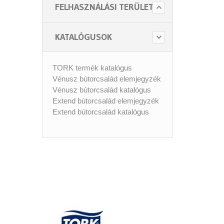
FELHASZNÁLÁSI TERÜLET
KATALÓGUSOK
TORK termék katalógus
Vénusz bútorcsalád elemjegyzék
Vénusz bútorcsalád katalógus
Extend bútorcsalád elemjegyzék
Extend bútorcsalád katalógus