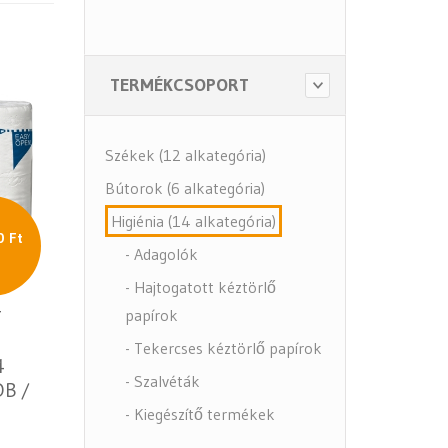
TERMÉKCSOPORT
Székek (12 alkategória)
Bútorok (6 alkategória)
Higiénia (14 alkategória)
0 Ft
- Adagolók
- Hajtogatott kéztörlő
papírok
T
- Tekercses kéztörlő papírok
4
- Szalvéták
B /
- Kiegészítő termékek
- Közbeszerzés