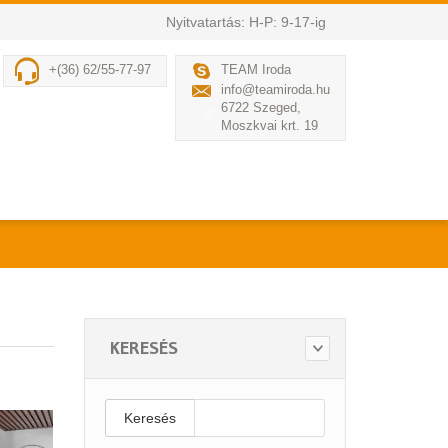
Nyitvatartás: H-P: 9-17-ig
+(36) 62/55-77-97
TEAM Iroda
info@teamiroda.hu
6722 Szeged,
Moszkvai krt. 19
KERESÉS
Keresés