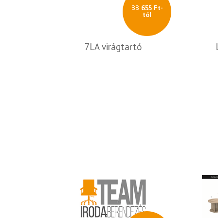
33 655 Ft-
tól
7LA virágtartó