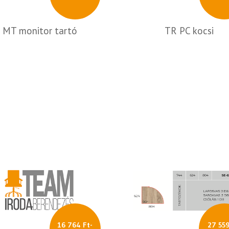
MT monitor tartó
TR PC kocsi
16 764 Ft-
27 559