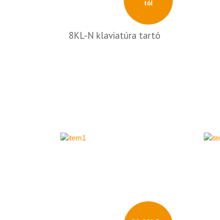
tól
8KL-N klaviatúra tartó