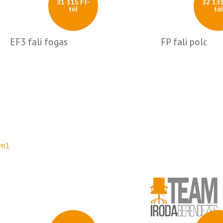
31 115 Ft-
32 131
tól
tó
EF3 fali fogas
FP fali polc