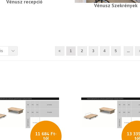
Vénusz recepció
Vénusz Szekrények
és
1
2
3
4
5
...
11 684 Ft-
13 335
tól
tó