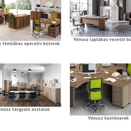
Vénusz laplábas vezetői b
 fémlábas operatív bútorok
énusz tárgyaló asztalok
Vénusz konténerek