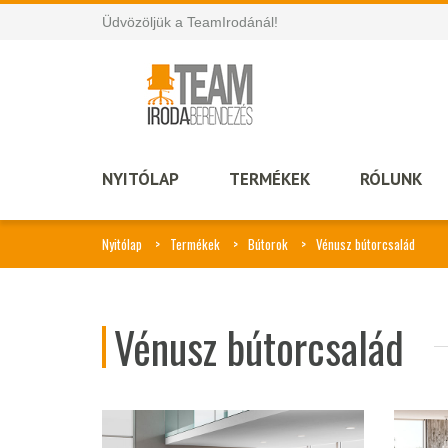
Üdvözöljük a TeamIrodánál!
NYITÓLAP
TERMÉKEK
RÓLUNK
Nyitólap
Termékek
Bútorok
Vénusz bútorcsalád
Vénusz bútorcsalád