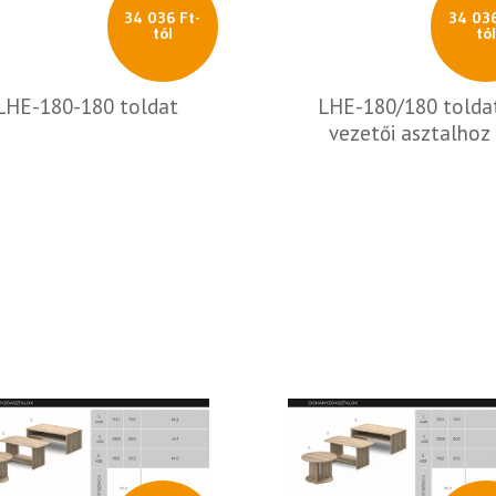
34 036 Ft-
34 036
tól
tó
LHE-180-180 toldat
LHE-180/180 tolda
vezetői asztalhoz