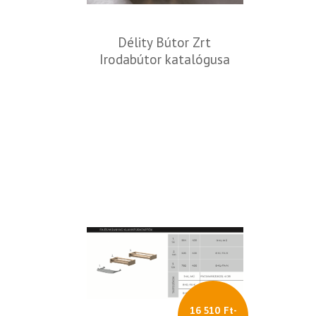
Délity Bútor Zrt
Irodabútor katalógusa
16 510 Ft-