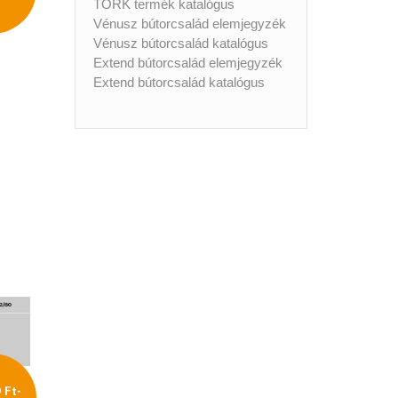
TORK termék katalógus
Vénusz bútorcsalád elemjegyzék
Vénusz bútorcsalád katalógus
Extend bútorcsalád elemjegyzék
Extend bútorcsalád katalógus
 Ft-