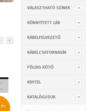
- Iskolai bútorok
VÁLASZTHATÓ SZÍNEK
- Bútor Kiegészítők
Higiénia (14 alkategória)
KÖNNYÍTETT LÁB
Kiegészítők (5 alkategória)
KÁBELFELVEZETŐ
KÁBELCSATORNASÍN
FÖLDIG KÖTŐ
KIVITEL
KATALÓGUSOK
 Ft-
l