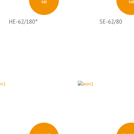
tól
tó
HE-62/180°
SE-62/80