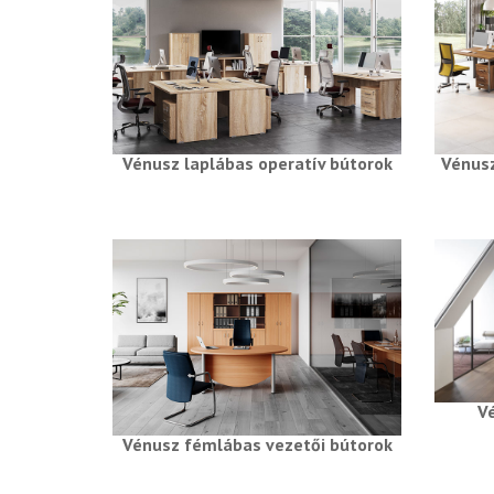
Vénusz laplábas operatív bútorok
Vénusz
V
Vénusz fémlábas vezetői bútorok