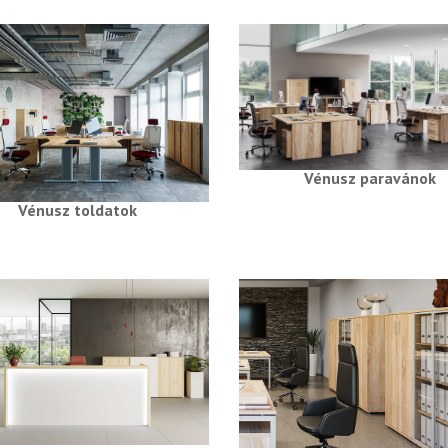
Vénusz paravánok
Vénusz toldatok