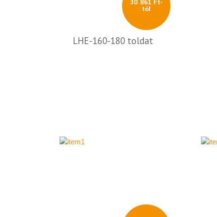
30 861 Ft-
tól
LHE-160-180 toldat