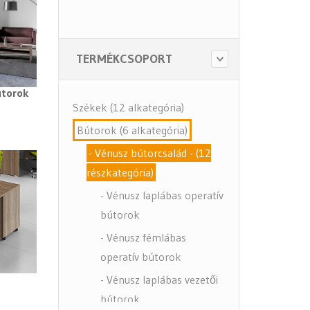
TERMÉKCSOPORT
útorok
Székek (12 alkategória)
Bútorok (6 alkategória)
- Vénusz bútorcsalád - (12
részkategória)
- Vénusz laplábas operatív
bútorok
- Vénusz fémlábas
operatív bútorok
- Vénusz laplábas vezetői
bútorok