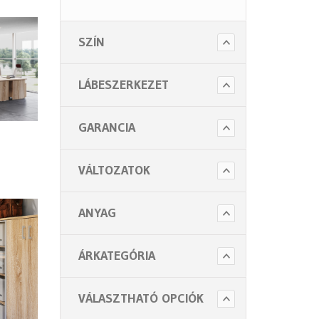
- Vénusz fémlábas vezetői
bútorok
SZÍN
- Vénusz tárgyaló asztalok
- Vénusz konténerek
LÁBESZERKEZET
- Vénusz kiegészítők
- Vénusz toldatok
GARANCIA
- Vénusz paravánok
VÁLTOZATOK
- Vénusz egyedi bútorok
- Vénusz recepció
ANYAG
- Vénusz Szekrények
- Extend bútorcsalád - (12
ÁRKATEGÓRIA
részkategória)
- Fém öltöző szekrények
VÁLASZTHATÓ OPCIÓK
- Fém polcrendszerek