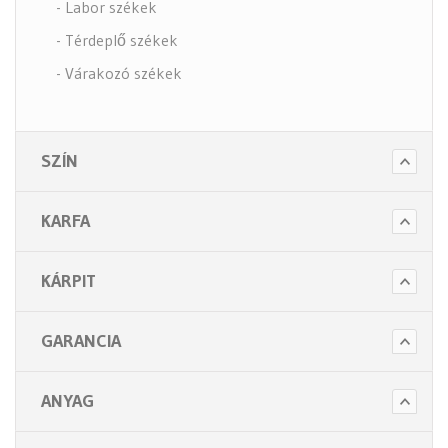
- Labor székek
- Térdeplő székek
- Várakozó székek
- Tartozékok
- Alkatrészek
SZÍN
- Nagy teherbírású székek
- Fotelek
KARFA
Bútorok (6 alkategória)
Higiénia (14 alkategória)
KÁRPIT
Kiegészítők (5 alkategória)
GARANCIA
ANYAG