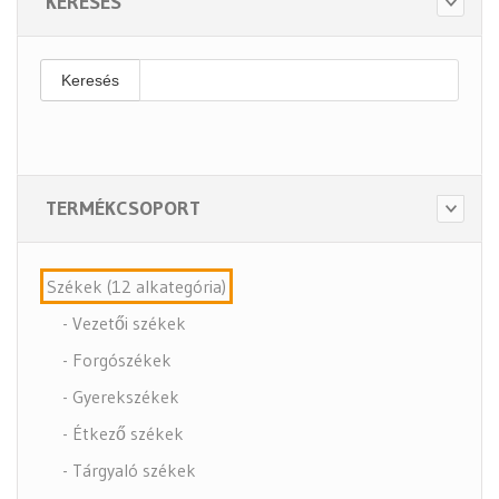
KERESÉS
Keresés
TERMÉKCSOPORT
Székek (12 alkategória)
- Vezetői székek
- Forgószékek
- Gyerekszékek
- Étkező székek
- Tárgyaló székek