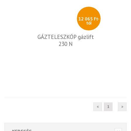
12 065 Ft-
tól
GÁZTELESZKÓP gázlift
230 N
1