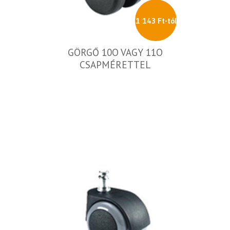
1 143 Ft-tól
GÖRGŐ 10O VAGY 11O
CSAPMÉRETTEL