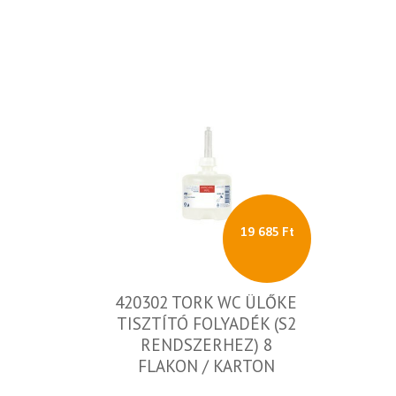
19 685 Ft
420302 TORK WC ÜLŐKE
TISZTÍTÓ FOLYADÉK (S2
RENDSZERHEZ) 8
FLAKON / KARTON