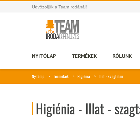
Üdvözöljük a TeamIrodánál!
NYITÓLAP
TERMÉKEK
RÓLUNK
Nyitólap
Termékek
Higiénia
Illat - szagtalan
Higiénia - Illat - szag