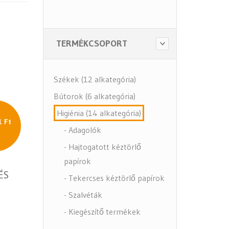
TERMÉKCSOPORT
Székek (12 alkategória)
Bútorok (6 alkategória)
Higiénia (14 alkategória)
1 Ft
- Adagolók
- Hajtogatott kéztörlő
papírok
ÉS
- Tekercses kéztörlő papírok
- Szalvéták
- Kiegészítő termékek
- Közbeszerzés