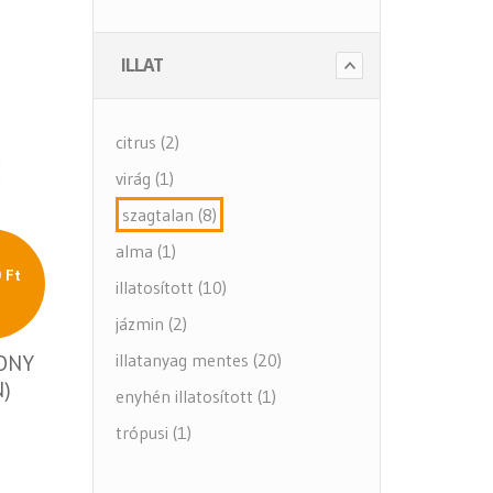
- Szappanok és kézápolás
ILLAT
- Fertőtlenítő szappanok
- Törlő és tisztító papírok
citrus (2)
- Illatosítók légfrissítők
virág (1)
- Hulladék gyűjtők
szagtalan (8)
- Intim betét gyűjtők
alma (1)
- Beteg ápolás
 Ft
illatosított (10)
- Toalett papírok
jázmin (2)
Kiegészítők (5 alkategória)
illatanyag mentes (20)
ONY
N)
enyhén illatosított (1)
trópusi (1)