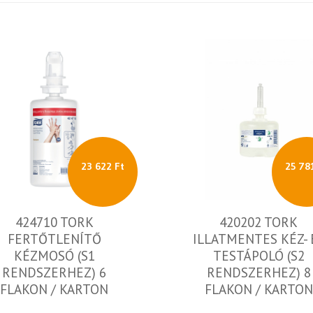
23 622 Ft
25 78
424710 TORK
420202 TORK
FERTŐTLENÍTŐ
ILLATMENTES KÉZ- 
KÉZMOSÓ (S1
TESTÁPOLÓ (S2
RENDSZERHEZ) 6
RENDSZERHEZ) 8
FLAKON / KARTON
FLAKON / KARTON