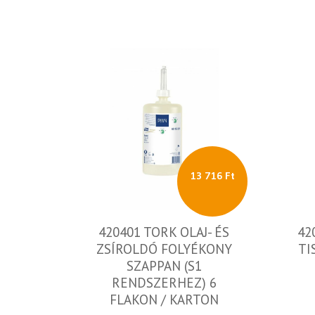
13 716 Ft
420401 TORK OLAJ- ÉS
42
ZSÍROLDÓ FOLYÉKONY
TI
SZAPPAN (S1
RENDSZERHEZ) 6
FLAKON / KARTON