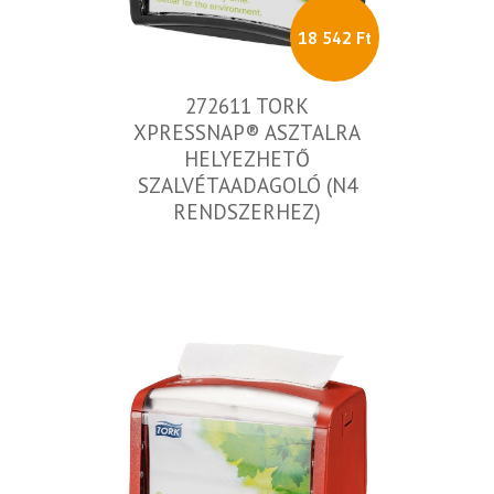
18 542 Ft
272611 TORK
XPRESSNAP® ASZTALRA
HELYEZHETŐ
SZALVÉTAADAGOLÓ (N4
RENDSZERHEZ)