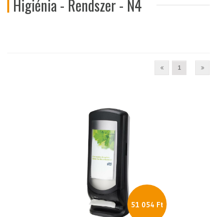
Higiénia - Rendszer - N4
1
51 054 Ft