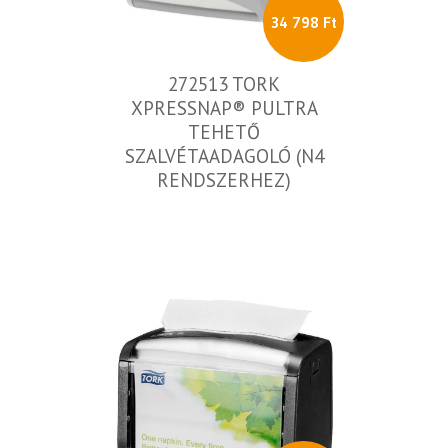
34 798 Ft
272513 TORK
XPRESSNAP® PULTRA
TEHETŐ
SZALVÉTAADAGOLÓ (N4
RENDSZERHEZ)