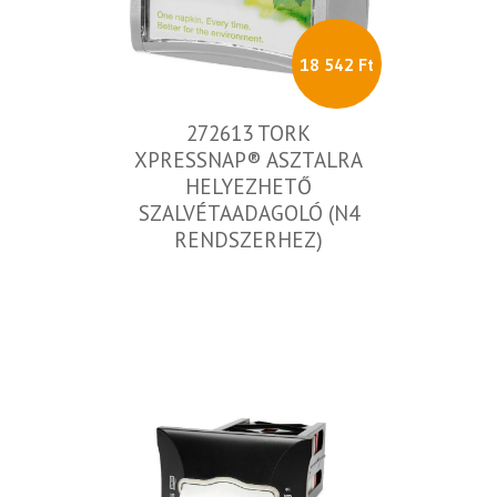
18 542 Ft
272613 TORK
XPRESSNAP® ASZTALRA
HELYEZHETŐ
SZALVÉTAADAGOLÓ (N4
RENDSZERHEZ)