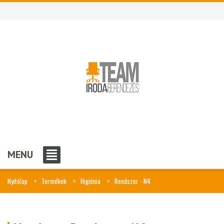
MENU
Nyitólap
Termékek
Higiénia
Rendszer - N4