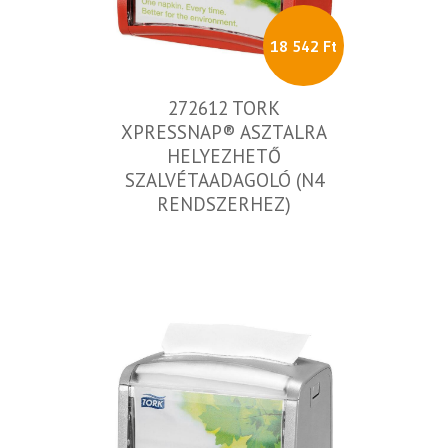
18 542 Ft
272612 TORK
XPRESSNAP® ASZTALRA
HELYEZHETŐ
SZALVÉTAADAGOLÓ (N4
RENDSZERHEZ)