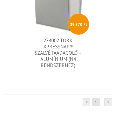
39 370 Ft
274002 TORK
XPRESSNAP®
SZALVÉTAADAGOLÓ –
ALUMÍNIUM (N4
RENDSZERHEZ)
1