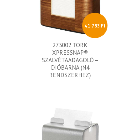
41 783 Ft
273002 TORK
XPRESSNAP®
SZALVÉTAADAGOLÓ –
DIÓBARNA (N4
RENDSZERHEZ)