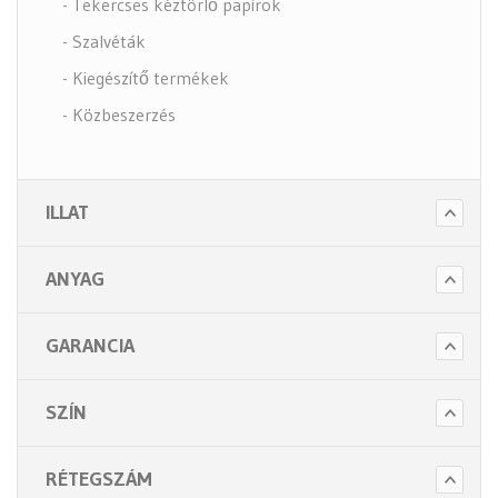
- Tekercses kéztörlő papírok
- Szalvéták
- Kiegészítő termékek
- Közbeszerzés
- Szappanok és kézápolás
- Fertőtlenítő szappanok
ILLAT
- Törlő és tisztító papírok
- Illatosítók légfrissítők
ANYAG
- Hulladék gyűjtők
- Intim betét gyűjtők
GARANCIA
- Beteg ápolás
- Toalett papírok
SZÍN
Kiegészítők (5 alkategória)
RÉTEGSZÁM