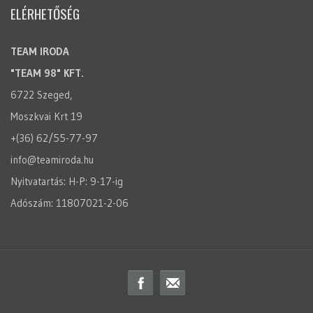
ELÉRHETŐSÉG
TEAM IRODA
"TEAM 98" KFT.
6722 Szeged,
Moszkvai Krt 19
+(36) 62/55-77-97
info@teamiroda.hu
Nyitvatartás: H-P: 9-17-ig
Adószám: 11807021-2-06