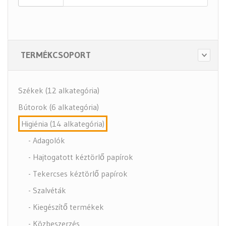
TERMÉKCSOPORT
Székek (12 alkategória)
Bútorok (6 alkategória)
Higiénia (14 alkategória)
- Adagolók
- Hajtogatott kéztörlő papírok
- Tekercses kéztörlő papírok
- Szalvéták
- Kiegészítő termékek
- Közbeszerzés