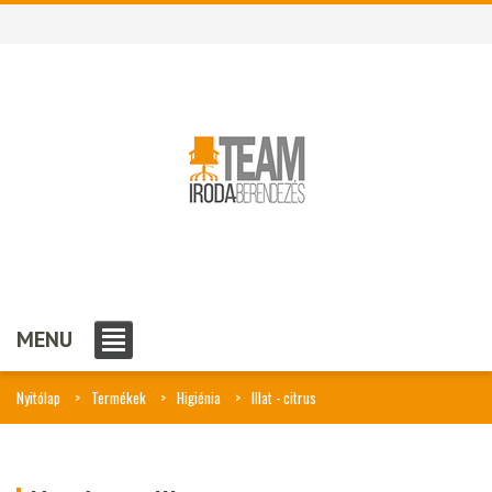
MENU
Nyitólap
Termékek
Higiénia
Illat - citrus