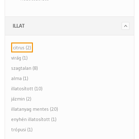
- Szappanok és kézápolás
- Fertőtlenítő szappanok
ILLAT
- Törlő és tisztító papírok
- Illatosítók légfrissítők
citrus (2)
- Hulladék gyűjtők
virág (1)
- Intim betét gyűjtők
szagtalan (8)
- Beteg ápolás
alma (1)
- Toalett papírok
illatosított (10)
Kiegészítők (5 alkategória)
jázmin (2)
illatanyag mentes (20)
enyhén illatosított (1)
trópusi (1)