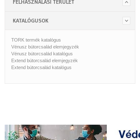
FELHASZNÁLÁSI TERÜLET
KATALÓGUSOK
TORK termék katalógus
Vénusz bútorcsalád elemjegyzék
Vénusz bútorcsalád katalógus
Extend bútorcsalád elemjegyzék
Extend bútorcsalád katalógus