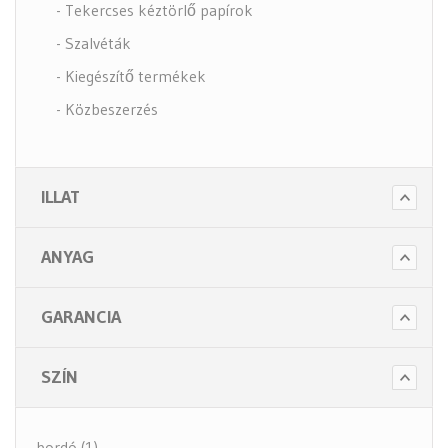
- Tekercses kéztörlő papírok
- Szalvéták
- Kiegészítő termékek
- Közbeszerzés
- Szappanok és kézápolás
- Fertőtlenítő szappanok
ILLAT
- Törlő és tisztító papírok
- Illatosítók légfrissítők
ANYAG
- Hulladék gyűjtők
- Intim betét gyűjtők
GARANCIA
- Beteg ápolás
- Toalett papírok
SZÍN
Kiegészítők (5 alkategória)
bordó (1)