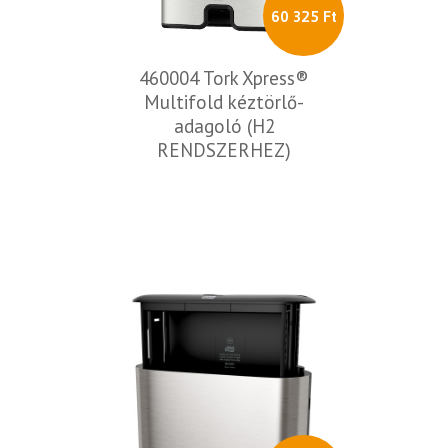
60 325 Ft
460004 Tork Xpress®
Multifold kéztörlő-
adagoló (H2
RENDSZERHEZ)