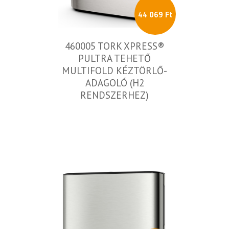
44 069 Ft
460005 TORK XPRESS®
PULTRA TEHETŐ
MULTIFOLD KÉZTÖRLŐ-
ADAGOLÓ (H2
RENDSZERHEZ)