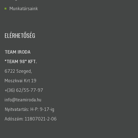
Munkatársaink
ELÉRHETŐSÉG
TEAM IRODA
"TEAM 98" KFT.
6722 Szeged,
Moszkvai Krt 19
+(36) 62/55-77-97
info@teamiroda.hu
Nyitvatartás: H-P: 9-17-ig
Adószám: 11807021-2-06