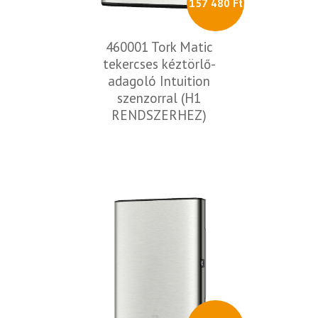
157 480 Ft
460001 Tork Matic
tekercses kéztörlő-
adagoló Intuition
szenzorral (H1
RENDSZERHEZ)