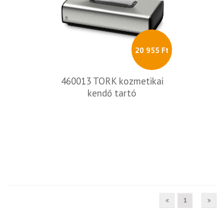
20 955 Ft
460013 TORK kozmetikai
kendő tartó
1