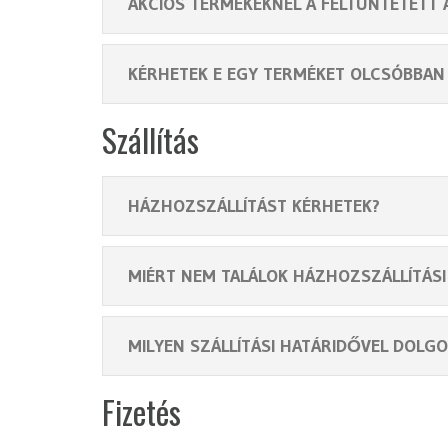
AKCIÓS TERMÉKEKNÉL A FELTÜNTETETT 
KÉRHETEK E EGY TERMÉKET OLCSÓBBAN 
Szállítás
HÁZHOZSZÁLLÍTÁST KÉRHETEK?
MIÉRT NEM TALÁLOK HÁZHOZSZÁLLÍTÁSI 
MILYEN SZÁLLÍTÁSI HATÁRIDŐVEL DOLG
Fizetés