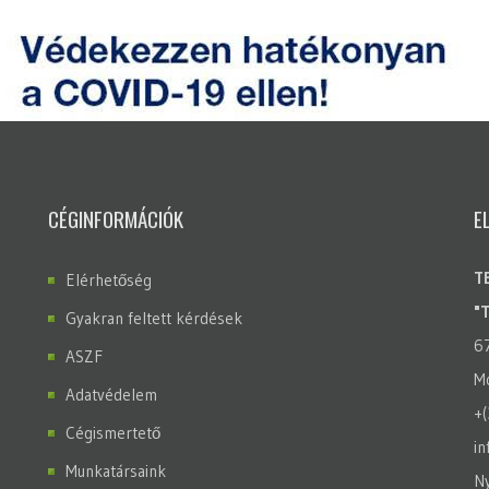
CÉGINFORMÁCIÓK
E
T
Elérhetőség
"
Gyakran feltett kérdések
6
ASZF
Mo
Adatvédelem
+
Cégismertető
in
Munkatársaink
Ny