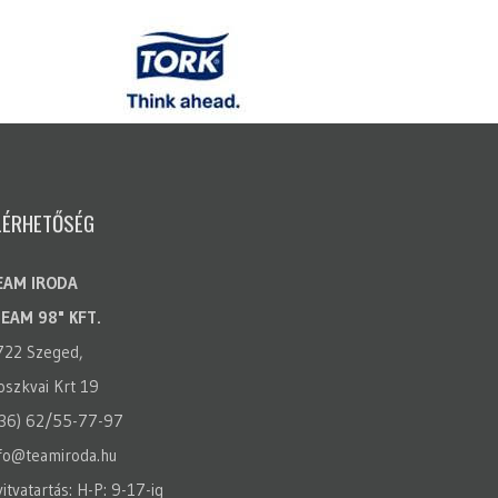
LÉRHETŐSÉG
EAM IRODA
TEAM 98" KFT.
722 Szeged,
szkvai Krt 19
(36) 62/55-77-97
fo@teamiroda.hu
itvatartás: H-P: 9-17-ig