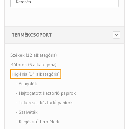
Keresés
TERMÉKCSOPORT
Székek (12 alkategória)
Bútorok (6 alkategória)
Higiénia (14 alkategória)
- Adagolók
- Hajtogatott kéztörlő papírok
- Tekercses kéztörlő papírok
- Szalvéták
- Kiegészítő termékek