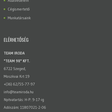
Adatvédelem
Cégismertető
Munkatársaink
ELÉRHETŐSÉG
TEAM IRODA
"TEAM 98" KFT.
6722 Szeged,
Moszkvai Krt 19
+(36) 62/55-77-97
info@teamiroda.hu
Nyitvatartás: H-P: 9-17-ig
Adószám: 11807021-2-06