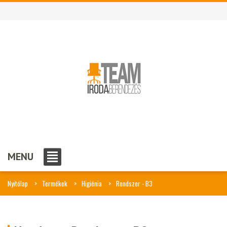
MENU
Nyitólap
Termékek
Higiénia
Rendszer - B3