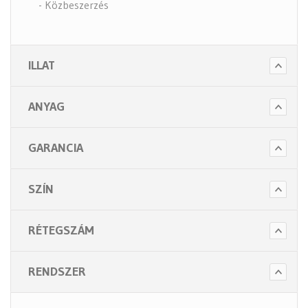
- Közbeszerzés
- Szappanok és kézápolás
- Fertőtlenítő szappanok
ILLAT
- Törlő és tisztító papírok
- Illatosítók légfrissítők
ANYAG
- Hulladék gyűjtők
- Intim betét gyűjtők
GARANCIA
- Beteg ápolás
- Toalett papírok
SZÍN
Kiegészítők (5 alkategória)
RÉTEGSZÁM
RENDSZER