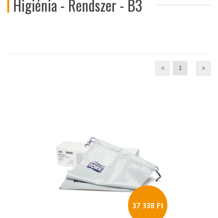
Higiénia - Rendszer - B3
1
37 338 Ft