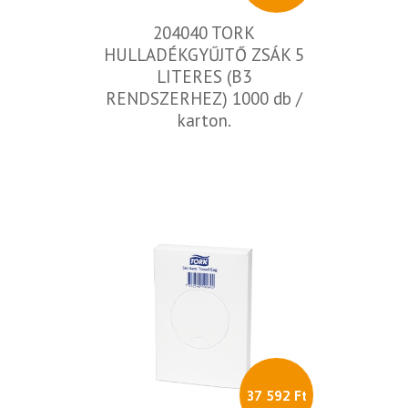
204040 TORK
HULLADÉKGYŰJTŐ ZSÁK 5
LITERES (B3
RENDSZERHEZ) 1000 db /
karton.
37 592 Ft