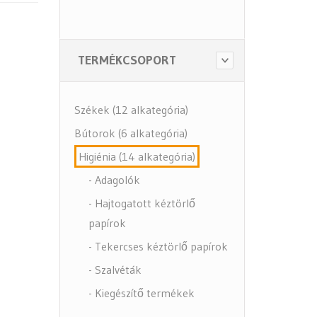
TERMÉKCSOPORT
Székek (12 alkategória)
Bútorok (6 alkategória)
Higiénia (14 alkategória)
- Adagolók
- Hajtogatott kéztörlő
papírok
- Tekercses kéztörlő papírok
- Szalvéták
- Kiegészítő termékek
- Közbeszerzés