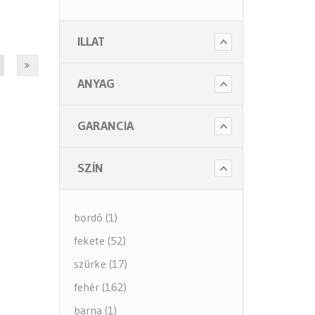
- Szappanok és kézápolás
ILLAT
- Fertőtlenítő szappanok
- Törlő és tisztító papírok
ANYAG
- Illatosítók légfrissítők
- Hulladék gyűjtők
GARANCIA
- Intim betét gyűjtők
- Beteg ápolás
SZÍN
- Toalett papírok
Kiegészítők (5 alkategória)
bordó (1)
fekete (52)
szürke (17)
fehér (162)
barna (1)