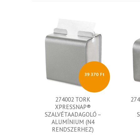
39 370 Ft
274002 TORK
27
XPRESSNAP®
SZALVÉTAADAGOLÓ –
ALUMÍNIUM (N4
RENDSZERHEZ)