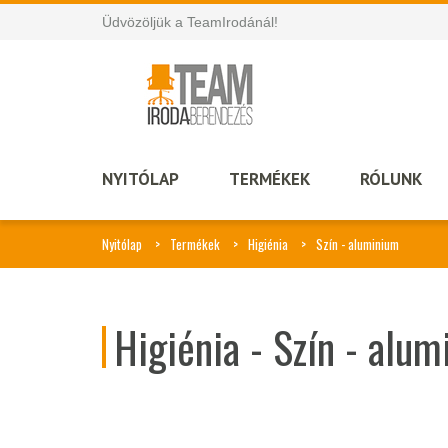
Üdvözöljük a TeamIrodánál!
NYITÓLAP
TERMÉKEK
RÓLUNK
Nyitólap
Termékek
Higiénia
Szín - aluminium
Higiénia - Szín - alu