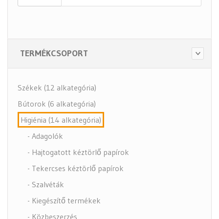
TERMÉKCSOPORT
Székek (12 alkategória)
Bútorok (6 alkategória)
Higiénia (14 alkategória)
- Adagolók
- Hajtogatott kéztörlő papírok
- Tekercses kéztörlő papírok
- Szalvéták
- Kiegészítő termékek
- Közbeszerzés