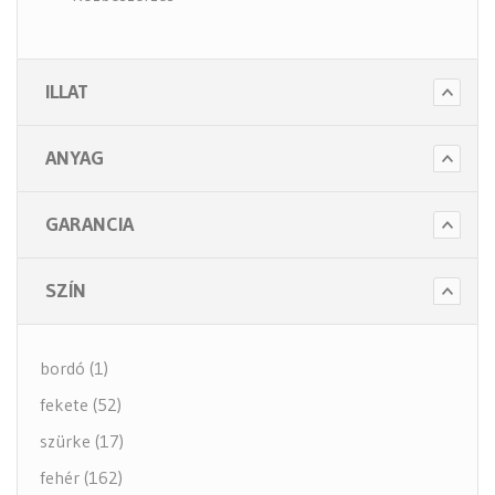
- Szappanok és kézápolás
- Fertőtlenítő szappanok
ILLAT
- Törlő és tisztító papírok
- Illatosítók légfrissítők
ANYAG
- Hulladék gyűjtők
- Intim betét gyűjtők
GARANCIA
- Beteg ápolás
- Toalett papírok
SZÍN
Kiegészítők (5 alkategória)
bordó (1)
fekete (52)
szürke (17)
fehér (162)