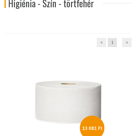
Higiénia - Szín - törtfehér
1
13 081 Ft