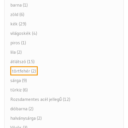
barna (1)
zöld (6)
kék (29)
világoskék (4)
piros (1)
lila (2)
átlátszó (15)
törtfehér (2)
sárga (9)
türkiz (6)
Rozsdamentes acél jellegű (12)
dióbarna (2)
halványsárga (2)
Vörös (3)