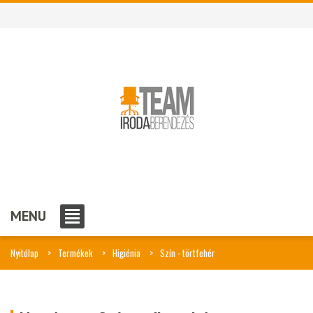
MENU
Nyitólap
Termékek
Higiénia
Szín - törtfehér