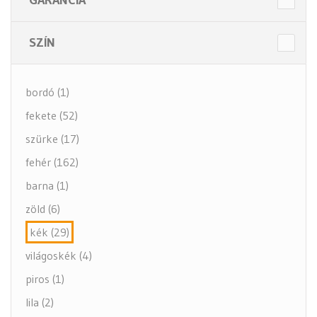
GARANCIA
SZÍN
bordó (1)
fekete (52)
szürke (17)
fehér (162)
barna (1)
zöld (6)
kék (29)
világoskék (4)
piros (1)
lila (2)