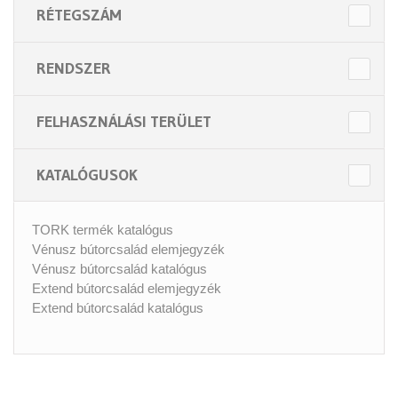
RÉTEGSZÁM
RENDSZER
FELHASZNÁLÁSI TERÜLET
KATALÓGUSOK
TORK termék katalógus
Vénusz bútorcsalád elemjegyzék
Vénusz bútorcsalád katalógus
Extend bútorcsalád elemjegyzék
Extend bútorcsalád katalógus