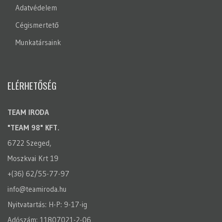
Adatvédelem
Cégismertető
Munkatársaink
ELÉRHETŐSÉG
TEAM IRODA
"TEAM 98" KFT.
6722 Szeged,
Moszkvai Krt 19
+(36) 62/55-77-97
info@teamiroda.hu
Nyitvatartás: H-P: 9-17-ig
Adószám: 11807021-2-06