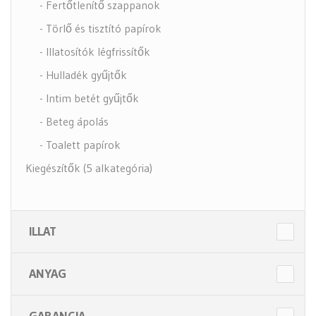
- Fertőtlenítő szappanok
- Törlő és tisztító papírok
- Illatosítók légfrissítők
- Hulladék gyűjtők
- Intim betét gyűjtők
- Beteg ápolás
- Toalett papírok
Kiegészítők (5 alkategória)
ILLAT
ANYAG