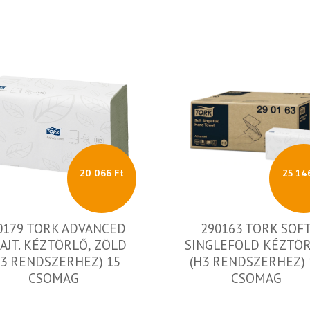
20 066 Ft
25 14
0179 TORK ADVANCED
290163 TORK SOF
HAJT. KÉZTÖRLŐ, ZÖLD
SINGLEFOLD KÉZTÖ
H3 RENDSZERHEZ) 15
(H3 RENDSZERHEZ) 
CSOMAG
CSOMAG