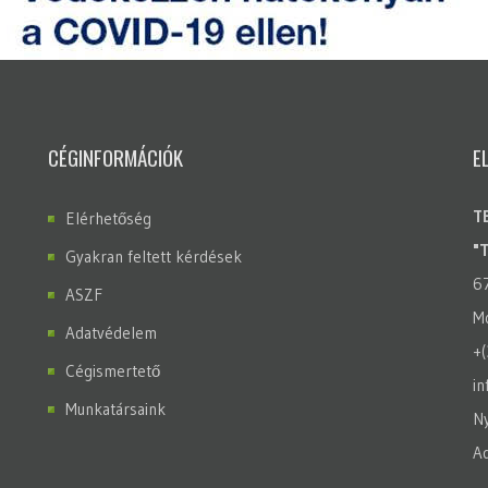
CÉGINFORMÁCIÓK
E
T
Elérhetőség
"
Gyakran feltett kérdések
6
ASZF
Mo
Adatvédelem
+
Cégismertető
in
Munkatársaink
Ny
A