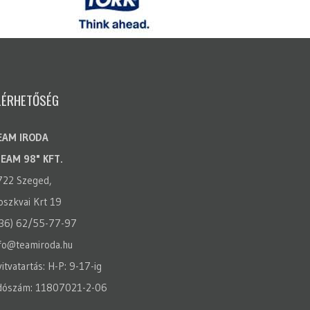
LÉRHETŐSÉG
EAM IRODA
TEAM 98" KFT.
722 Szeged,
szkvai Krt 19
(36) 62/55-77-97
fo@teamiroda.hu
itvatartás: H-P: 9-17-ig
dószám: 11807021-2-06