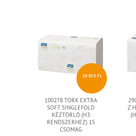
29 972 Ft
100278 TORK EXTRA
29
SOFT SINGLEFOLD
Z 
KÉZTÖRLŐ (H3
(
RENDSZERHEZ) 15
CSOMAG