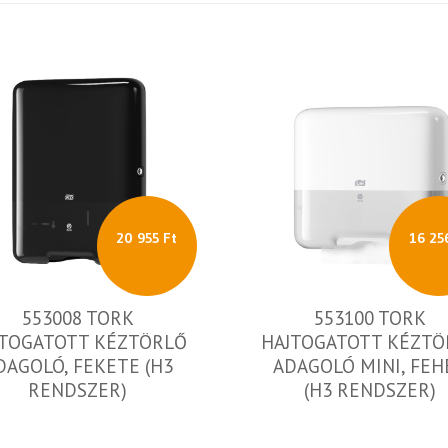
20 955 Ft
16 25
553008 TORK
553100 TORK
JTOGATOTT KÉZTÖRLŐ
HAJTOGATOTT KÉZTÖ
DAGOLÓ, FEKETE (H3
ADAGOLÓ MINI, FEH
RENDSZER)
(H3 RENDSZER)