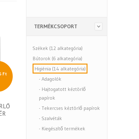
TERMÉKCSOPORT
Székek (12 alkategória)
Bútorok (6 alkategória)
Higiénia (14 alkategória)
6 Ft
- Adagolók
- Hajtogatott kéztörlő
papírok
RLŐ
- Tekercses kéztörlő papírok
ÉR
- Szalvéták
- Kiegészítő termékek
- Közbeszerzés