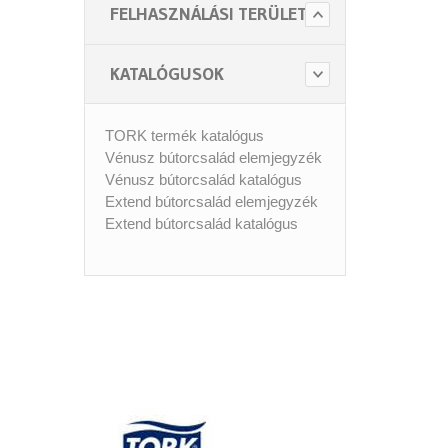
FELHASZNÁLÁSI TERÜLET
KATALÓGUSOK
TORK termék katalógus
Vénusz bútorcsalád elemjegyzék
Vénusz bútorcsalád katalógus
Extend bútorcsalád elemjegyzék
Extend bútorcsalád katalógus