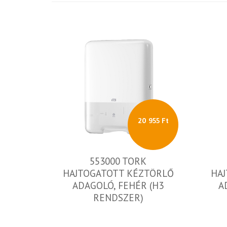
20 955 Ft
553000 TORK
HAJTOGATOTT KÉZTÖRLŐ
HA
ADAGOLÓ, FEHÉR (H3
A
RENDSZER)