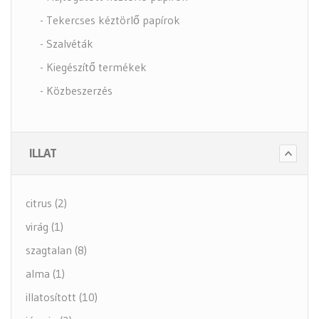
- Tekercses kéztörlő papírok
- Szalvéták
- Kiegészítő termékek
- Közbeszerzés
- Szappanok és kézápolás
- Fertőtlenítő szappanok
ILLAT
- Törlő és tisztító papírok
- Illatosítók légfrissítők
citrus (2)
- Hulladék gyűjtők
virág (1)
- Intim betét gyűjtők
szagtalan (8)
- Beteg ápolás
alma (1)
- Toalett papírok
illatosított (10)
Kiegészítők (5 alkategória)