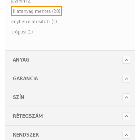
jázmin (2)
illatanyag mentes (20)
enyhén illatosított (1)
trópusi (1)
ANYAG
GARANCIA
SZÍN
RÉTEGSZÁM
RENDSZER