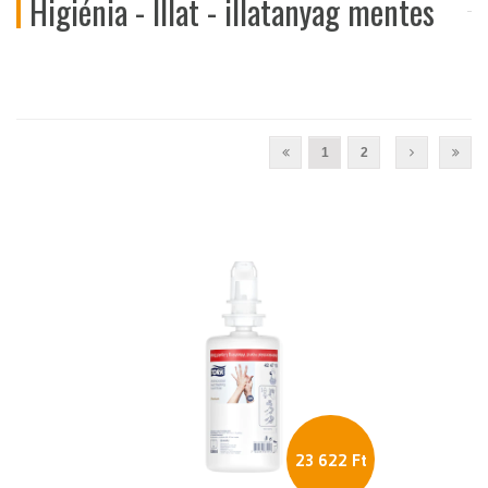
Higiénia - Illat - illatanyag mentes
1
2
23 622 Ft