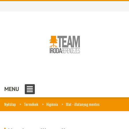
MENU
Nyitólap
Termékek
Higiénia
Illat - illatanyag mentes