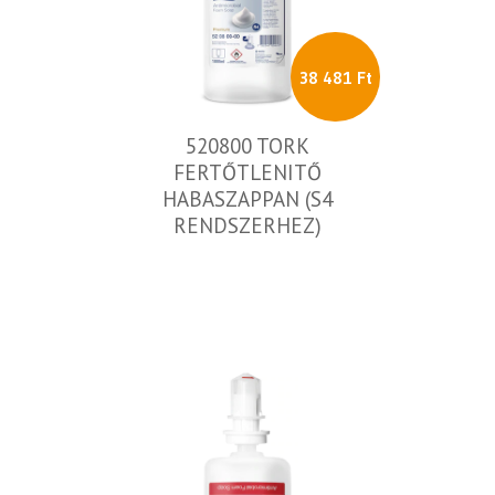
38 481 Ft
520800 TORK
FERTŐTLENITŐ
HABASZAPPAN (S4
RENDSZERHEZ)