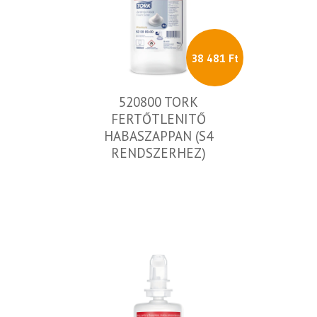
38 481 Ft
520800 TORK
FERTŐTLENITŐ
HABASZAPPAN (S4
RENDSZERHEZ)