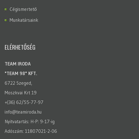
Cégismertető
Munkatársaink
ELÉRHETŐSÉG
TEAM IRODA
"TEAM 98" KFT.
6722 Szeged,
Moszkvai Krt 19
+(36) 62/55-77-97
info@teamiroda.hu
Nyitvatartás: H-P: 9-17-ig
Adószám: 11807021-2-06