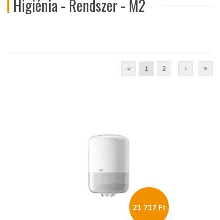
Higiénia - Rendszer - M2
1
2
21 717 Ft