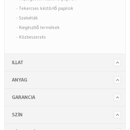
- Tekercses kéztörlő papírok
- Szalvéták
- Kiegészítő termékek
- Közbeszerzés
- Szappanok és kézápolás
- Fertőtlenítő szappanok
ILLAT
- Törlő és tisztító papírok
- Illatosítók légfrissítők
ANYAG
- Hulladék gyűjtők
- Intim betét gyűjtők
GARANCIA
- Beteg ápolás
- Toalett papírok
SZÍN
Kiegészítők (5 alkategória)