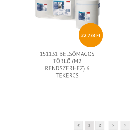
22 733 Ft
151131 BELSŐMAGOS
TÖRLŐ (M2
RENDSZERHEZ) 6
TEKERCS
1
2