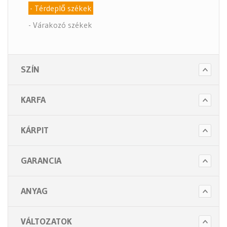
- Térdeplő székek
- Várakozó székek
- Tartozékok
- Alkatrészek
SZÍN
- Nagy teherbírású székek
- Fotelek
KARFA
Bútorok (6 alkategória)
Higiénia (14 alkategória)
KÁRPIT
Kiegészítők (5 alkategória)
GARANCIA
ANYAG
VÁLTOZATOK