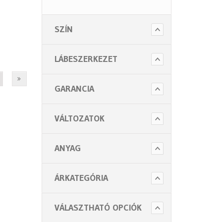
Higiénia (14 alkategória)
SZÍN
Kiegészítők (5 alkategória)
LÁBESZERKEZET
GARANCIA
VÁLTOZATOK
ANYAG
ÁRKATEGÓRIA
VÁLASZTHATÓ OPCIÓK