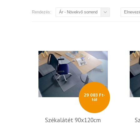
Rendezés:
Ár - Növekvő sorrend
Elnevez
29 083 Ft-
tól
Székalátét 90x120cm
S