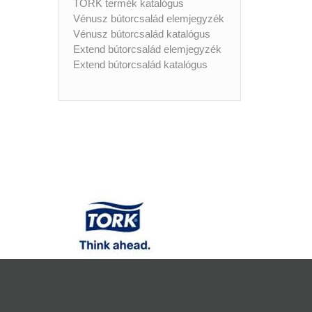
TORK termék katalógus
Vénusz bútorcsalád elemjegyzék
Vénusz bútorcsalád katalógus
Extend bútorcsalád elemjegyzék
Extend bútorcsalád katalógus