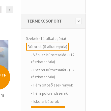
TERMÉKCSOPORT
Székek (12 alkategória)
Bútorok (6 alkategória)
- Vénusz bútorcsalád - (12
részkategória)
- Extend bútorcsalád - (12
 Ft-
részkategória)
l
- Fém öltöző szekrények
- Fém polcrendszerek
cm
- Iskolai bútorok
- Bútor Kiegészítők