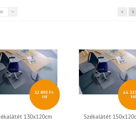
és
1
32 893 Ft-
44 323
tól
tó
zékalátét 130x120cm
Székalátét 150x120