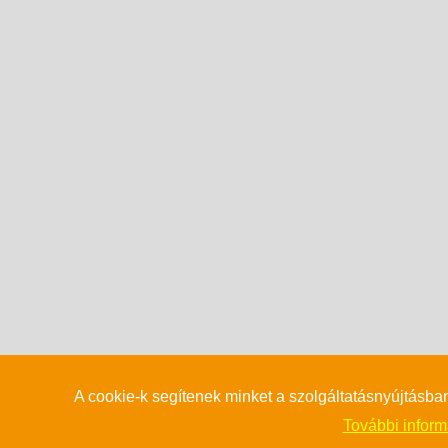
A cookie-k segítenek minket a szolgáltatásnyújtásba
További informá