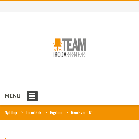
MENU
Nyitólap
Termékek
Higiénia
Rendszer - N1