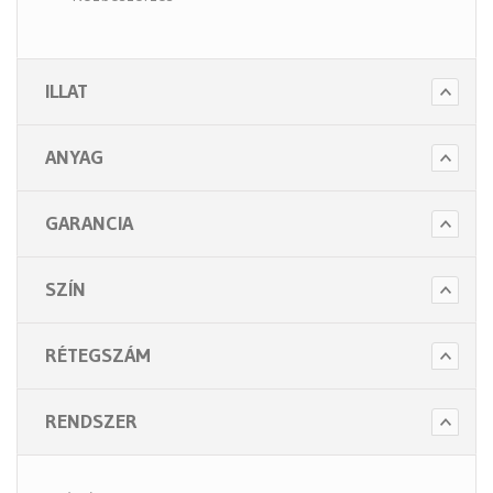
- Szappanok és kézápolás
- Fertőtlenítő szappanok
ILLAT
- Törlő és tisztító papírok
- Illatosítók légfrissítők
ANYAG
- Hulladék gyűjtők
- Intim betét gyűjtők
GARANCIA
- Beteg ápolás
- Toalett papírok
SZÍN
Kiegészítők (5 alkategória)
RÉTEGSZÁM
RENDSZER