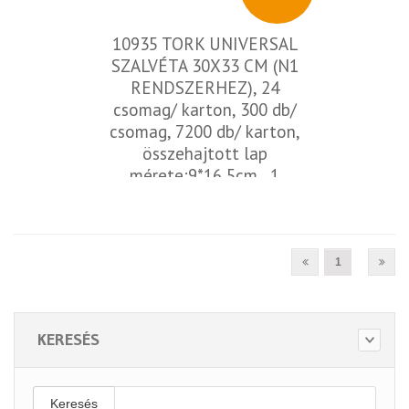
10935 TORK UNIVERSAL
SZALVÉTA 30X33 CM (N1
RENDSZERHEZ), 24
csomag/ karton, 300 db/
csomag, 7200 db/ karton,
összehajtott lap
mérete:9*16,5cm , 1
rétegű, fehér
1
KERESÉS
Keresés