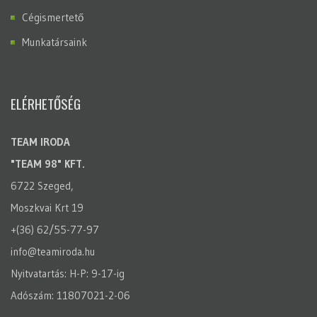
Cégismertető
Munkatársaink
ELÉRHETŐSÉG
TEAM IRODA
"TEAM 98" KFT.
6722 Szeged,
Moszkvai Krt 19
+(36) 62/55-77-97
info@teamiroda.hu
Nyitvatartás: H-P: 9-17-ig
Adószám: 11807021-2-06