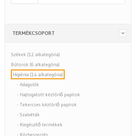
TERMÉKCSOPORT
Székek (12 alkategória)
Bútorok (6 alkategória)
Higiénia (14 alkategória)
- Adagolók
- Hajtogatott kéztörlő papírok
- Tekercses kéztörlő papírok
- Szalvéták
- Kiegészítő termékek
- Közbeszerzés