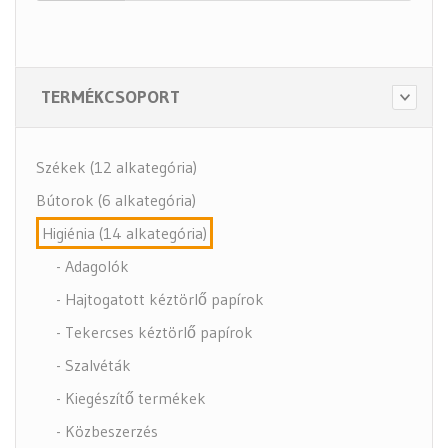
TERMÉKCSOPORT
Székek (12 alkategória)
Bútorok (6 alkategória)
Higiénia (14 alkategória)
- Adagolók
- Hajtogatott kéztörlő papírok
- Tekercses kéztörlő papírok
- Szalvéták
- Kiegészítő termékek
- Közbeszerzés