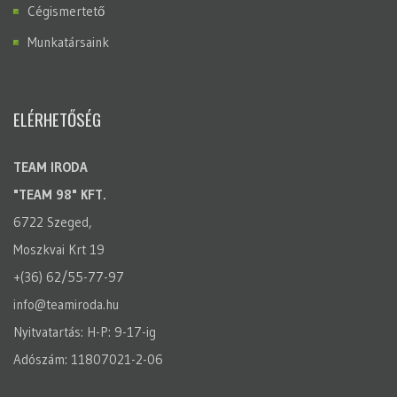
Cégismertető
Munkatársaink
ELÉRHETŐSÉG
TEAM IRODA
"TEAM 98" KFT.
6722 Szeged,
Moszkvai Krt 19
+(36) 62/55-77-97
info@teamiroda.hu
Nyitvatartás: H-P: 9-17-ig
Adószám: 11807021-2-06