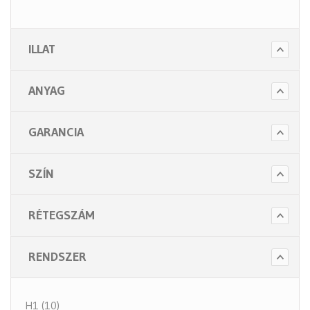
- Szappanok és kézápolás
- Fertőtlenítő szappanok
ILLAT
- Törlő és tisztító papírok
- Illatosítók légfrissítők
ANYAG
- Hulladék gyűjtők
- Intim betét gyűjtők
GARANCIA
- Beteg ápolás
- Toalett papírok
SZÍN
Kiegészítők (5 alkategória)
RÉTEGSZÁM
RENDSZER
H1 (10)