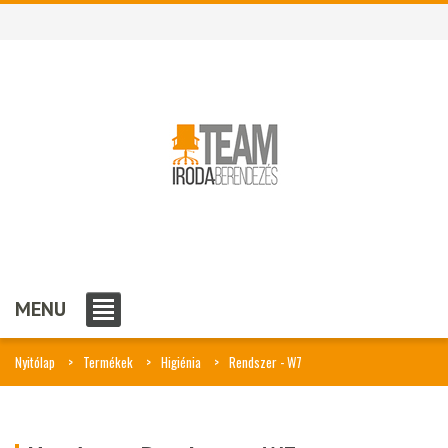
MENU
Nyitólap
Termékek
Higiénia
Rendszer - W7