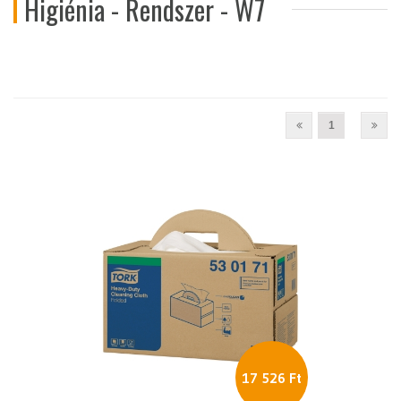
Higiénia - Rendszer - W7
1
17 526 Ft