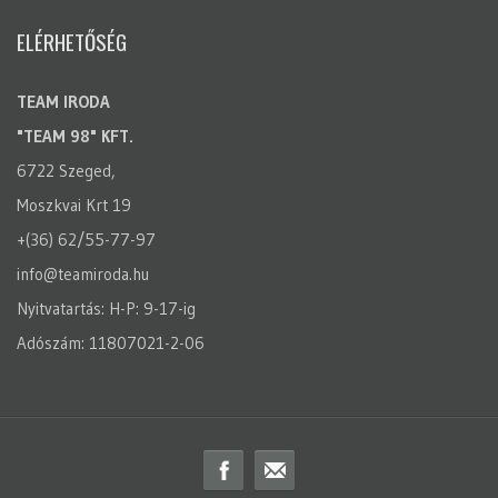
ELÉRHETŐSÉG
TEAM IRODA
"TEAM 98" KFT.
6722 Szeged,
Moszkvai Krt 19
+(36) 62/55-77-97
info@teamiroda.hu
Nyitvatartás: H-P: 9-17-ig
Adószám: 11807021-2-06