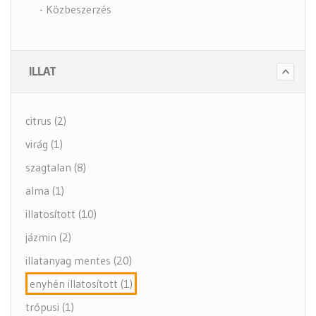
- Közbeszerzés
- Szappanok és kézápolás
- Fertőtlenítő szappanok
ILLAT
- Törlő és tisztító papírok
- Illatosítók légfrissítők
citrus (2)
- Hulladék gyűjtők
virág (1)
- Intim betét gyűjtők
szagtalan (8)
- Beteg ápolás
alma (1)
- Toalett papírok
illatosított (10)
Kiegészítők (5 alkategória)
jázmin (2)
illatanyag mentes (20)
enyhén illatosított (1)
trópusi (1)