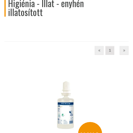
Higiénia - Illat - enyhén
illatosított
1