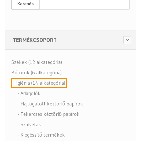
Keresés
TERMÉKCSOPORT
Székek (12 alkategória)
Bútorok (6 alkategória)
Higiénia (14 alkategória)
- Adagolók
- Hajtogatott kéztörlő papírok
- Tekercses kéztörlő papírok
- Szalvéták
- Kiegészítő termékek