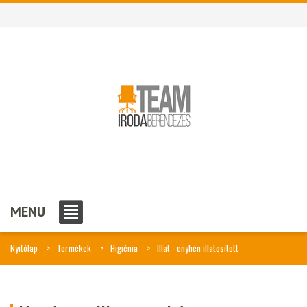
MENU
Nyitólap
Termékek
Higiénia
Illat - enyhén illatosított