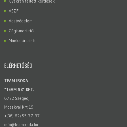
Gyakran feltett kérdések
ASZF
Adatvédelem
Cégismertető
Munkatársaink
ELÉRHETŐSÉG
TEAM IRODA
"TEAM 98" KFT.
6722 Szeged,
Moszkvai Krt 19
+(36) 62/55-77-97
info@teamiroda.hu