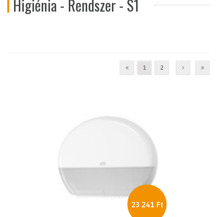
Higiénia - Rendszer - S1
1
2
23 241 Ft