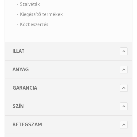
- Szalvéták
- Kiegészítő termékek
- Közbeszerzés
- Szappanok és kézápolás
- Fertőtlenítő szappanok
ILLAT
- Törlő és tisztító papírok
- Illatosítók légfrissítők
ANYAG
- Hulladék gyűjtők
- Intim betét gyűjtők
GARANCIA
- Beteg ápolás
- Toalett papírok
SZÍN
Kiegészítők (5 alkategória)
RÉTEGSZÁM