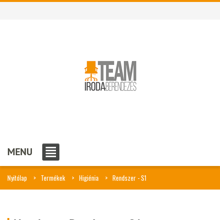
MENU
Nyitólap
Termékek
Higiénia
Rendszer - S1