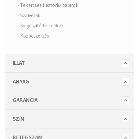
- Tekercses kéztörlő papírok
- Szalvéták
- Kiegészítő termékek
- Közbeszerzés
- Szappanok és kézápolás
- Fertőtlenítő szappanok
ILLAT
- Törlő és tisztító papírok
- Illatosítók légfrissítők
ANYAG
- Hulladék gyűjtők
- Intim betét gyűjtők
GARANCIA
- Beteg ápolás
- Toalett papírok
SZÍN
Kiegészítők (5 alkategória)
RÉTEGSZÁM