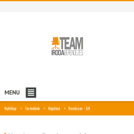
MENU
Nyitólap
Termékek
Higiénia
Rendszer - S4