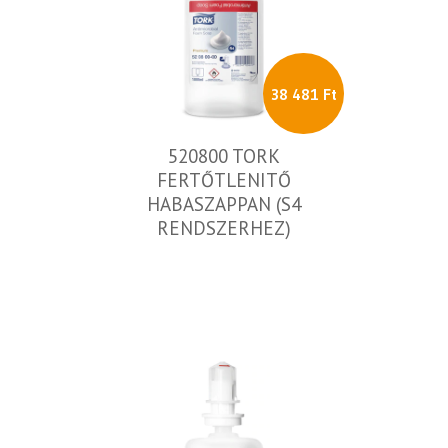
38 481 Ft
520800 TORK
FERTŐTLENITŐ
HABASZAPPAN (S4
RENDSZERHEZ)