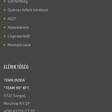
Elérhetőség
Gyakran feltett kérdések
ASZF
Adatvédelem
Cégismertető
Munkatársaink
ELÉRHETŐSÉG
TEAM IRODA
"TEAM 98" KFT.
6722 Szeged,
Moszkvai Krt 19
+(36) 62/55-77-97