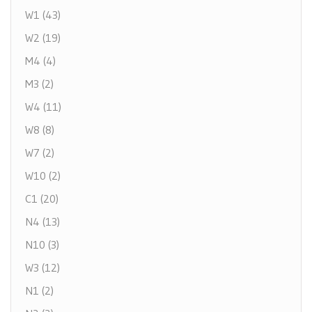
W1 (43)
W2 (19)
M4 (4)
M3 (2)
W4 (11)
W8 (8)
W7 (2)
W10 (2)
C1 (20)
N4 (13)
N10 (3)
W3 (12)
N1 (2)