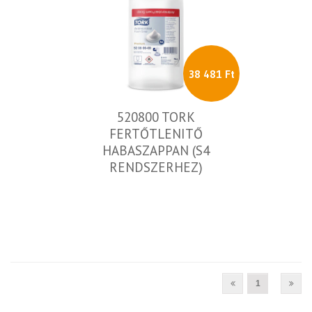
38 481 Ft
520800 TORK
FERTŐTLENITŐ
HABASZAPPAN (S4
RENDSZERHEZ)
1