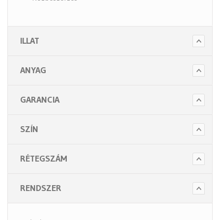
- Szappanok és kézápolás
- Fertőtlenítő szappanok
ILLAT
- Törlő és tisztító papírok
- Illatosítók légfrissítők
ANYAG
- Hulladék gyűjtők
- Intim betét gyűjtők
GARANCIA
- Beteg ápolás
- Toalett papírok
SZÍN
Kiegészítők (5 alkategória)
RÉTEGSZÁM
RENDSZER