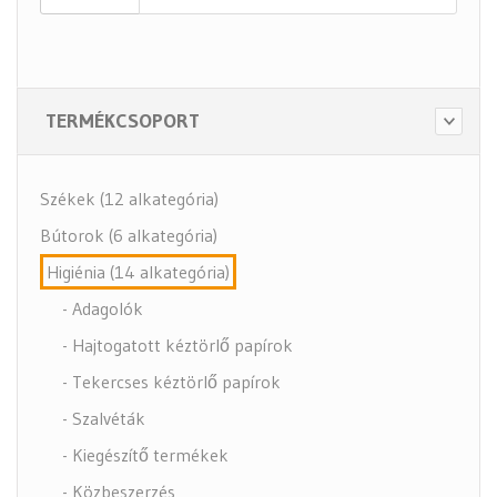
TERMÉKCSOPORT
Székek (12 alkategória)
Bútorok (6 alkategória)
Higiénia (14 alkategória)
- Adagolók
- Hajtogatott kéztörlő papírok
- Tekercses kéztörlő papírok
- Szalvéták
- Kiegészítő termékek
- Közbeszerzés