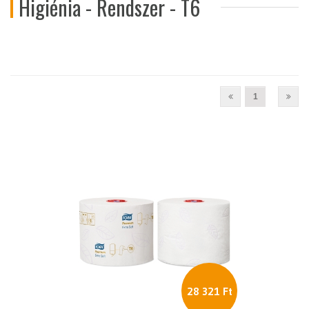
Higiénia - Rendszer - T6
1
28 321 Ft