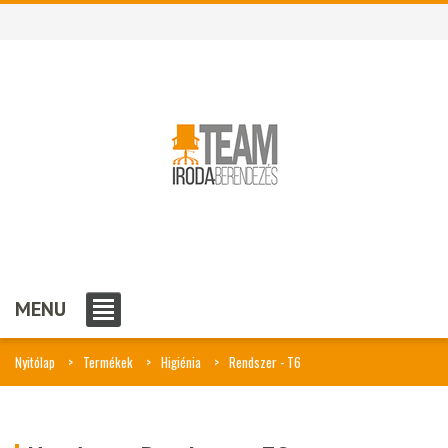
MENU
Nyitólap
Termékek
Higiénia
Rendszer - T6