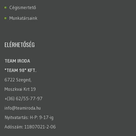
Cégismertető
Munkatársaink
ELÉRHETŐSÉG
TEAM IRODA
"TEAM 98" KFT.
6722 Szeged,
Moszkvai Krt 19
+(36) 62/55-77-97
info@teamiroda.hu
Nyitvatartás: H-P: 9-17-ig
Adószám: 11807021-2-06