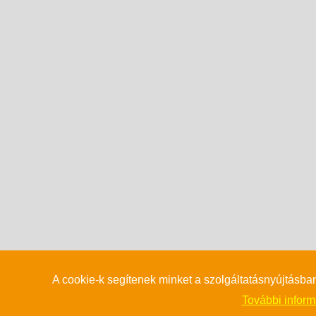
A cookie-k segítenek minket a szolgáltatásnyújtásba
További informá