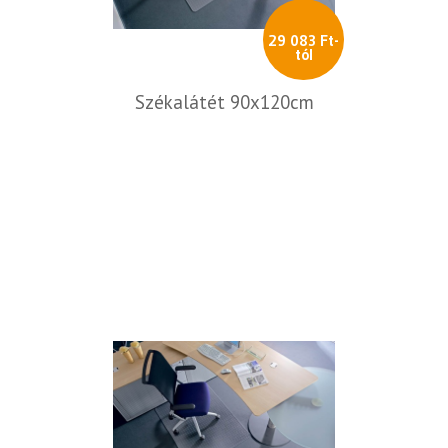
29 083 Ft-
tól
Székalátét 90x120cm