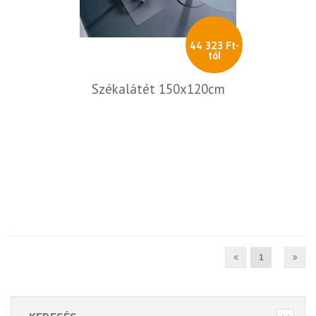
44 323 Ft-
tól
Székalátét 150x120cm
1