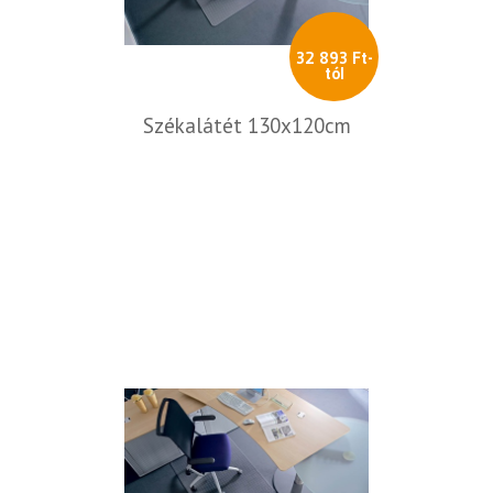
32 893 Ft-
tól
Székalátét 130x120cm