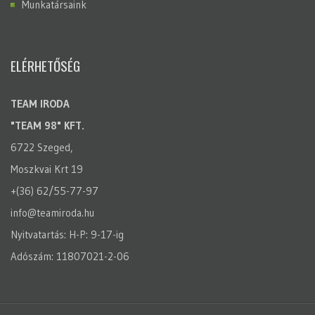
Munkatársaink
ELÉRHETŐSÉG
TEAM IRODA
"TEAM 98" KFT.
6722 Szeged,
Moszkvai Krt 19
+(36) 62/55-77-97
info@teamiroda.hu
Nyitvatartás: H-P: 9-17-ig
Adószám: 11807021-2-06