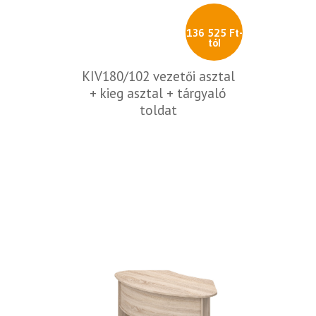
136 525 Ft-
tól
KIV180/102 vezetői asztal
+ kieg asztal + tárgyaló
toldat