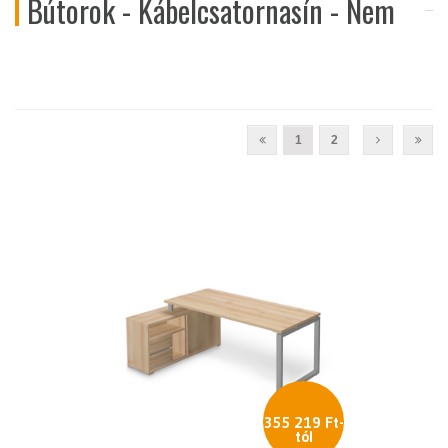
Bútorok - Kábelcsatornasín - Nem
1
2
355 219 Ft-
tól