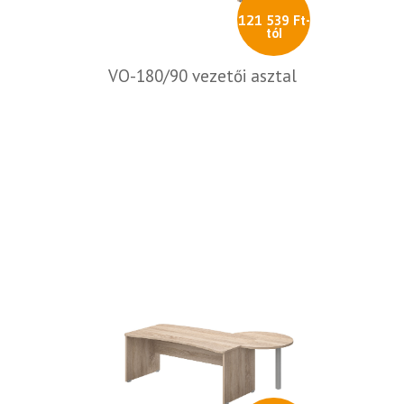
121 539 Ft-
tól
VO-180/90 vezetői asztal