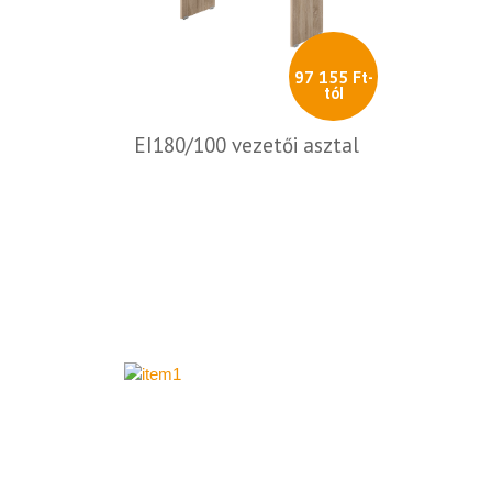
97 155 Ft-
tól
EI180/100 vezetői asztal