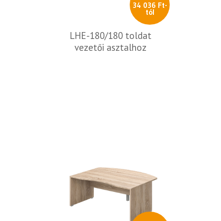
34 036 Ft-
tól
LHE-180/180 toldat
vezetői asztalhoz