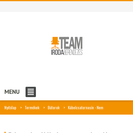
MENU
Nyitólap
Termékek
Bútorok
Kábelcsatornasín - Nem