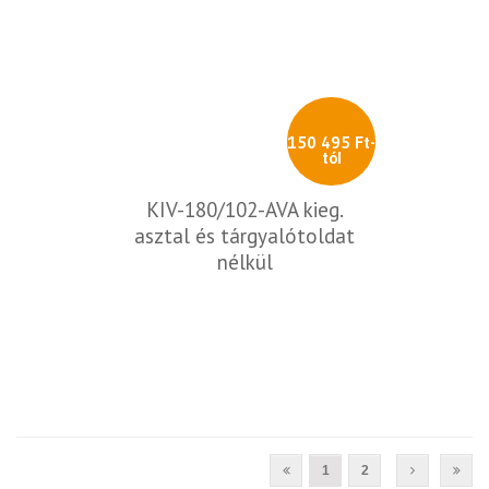
150 495 Ft-
tól
KIV-180/102-AVA kieg.
asztal és tárgyalótoldat
nélkül
1
2