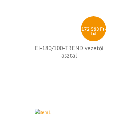
172 593 Ft-
tól
EI-180/100-TREND vezetői
asztal