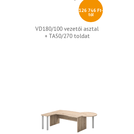
126 746 Ft-
tól
VD180/100 vezetői asztal
+ TA50/270 toldat