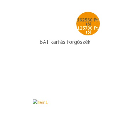
162560 Ft-
tól
125730 Ft-
tól
BAT karfás forgószék