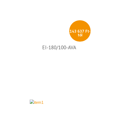
143 637 Ft-
tól
EI-180/100-AVA