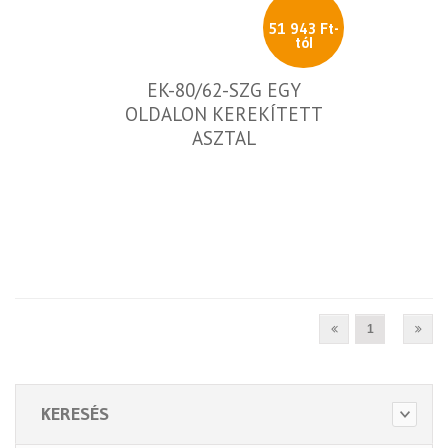
51 943 Ft-
tól
EK-80/62-SZG EGY
OLDALON KEREKÍTETT
ASZTAL
1
KERESÉS