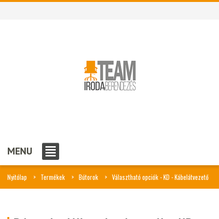
MENU
Nyitólap
Termékek
Bútorok
Választható opciók - KD - Kábelátvezető