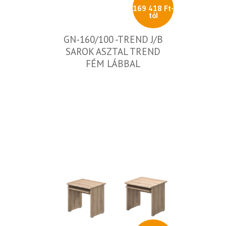
169 418 Ft-
tól
GN-160/100 -TREND J/B
SAROK ASZTAL TREND
FÉM LÁBBAL