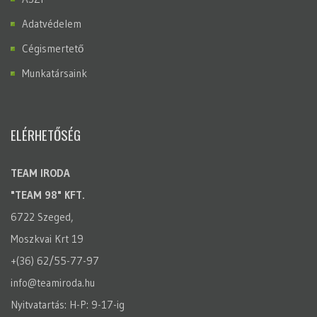
Adatvédelem
Cégismertető
Munkatársaink
ELÉRHETŐSÉG
TEAM IRODA
"TEAM 98" KFT.
6722 Szeged,
Moszkvai Krt 19
+(36) 62/55-77-97
info@teamiroda.hu
Nyitvatartás: H-P: 9-17-ig