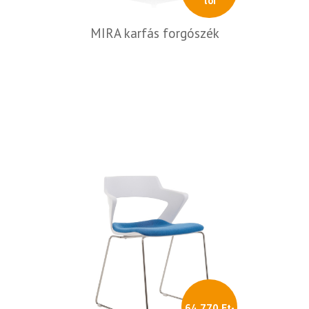
tól
MIRA karfás forgószék
64 770 Ft-