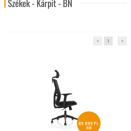
Székek - Kárpit - BN
1
89 899 Ft-
tól