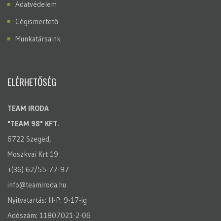
Adatvédelem
Cégismertető
Munkatársaink
ELÉRHETŐSÉG
TEAM IRODA
"TEAM 98" KFT.
6722 Szeged,
Moszkvai Krt 19
+(36) 62/55-77-97
info@teamiroda.hu
Nyitvatartás: H-P: 9-17-ig
Adószám: 11807021-2-06