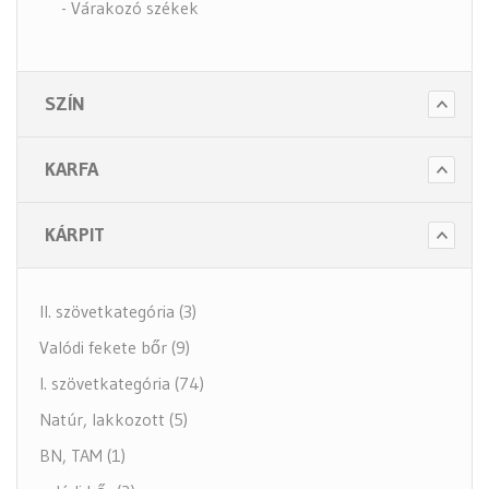
- Várakozó székek
- Tartozékok
- Alkatrészek
SZÍN
- Nagy teherbírású székek
- Fotelek
KARFA
Bútorok (6 alkategória)
Higiénia (14 alkategória)
KÁRPIT
Kiegészítők (5 alkategória)
II. szövetkategória (3)
Valódi fekete bőr (9)
I. szövetkategória (74)
Natúr, lakkozott (5)
BN, TAM (1)